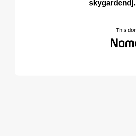
skygardendj
This do